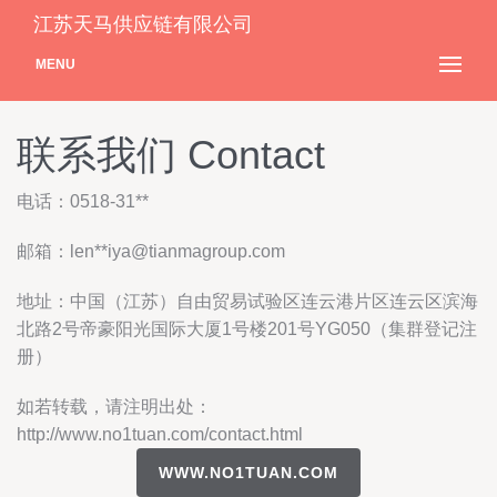
江苏天马供应链有限公司
MENU
联系我们 Contact
电话：0518-31**
邮箱：len**
iya@tianmagroup.com
地址：中国（江苏）自由贸易试验区连云港片区连云区滨海
北路2号帝豪阳光国际大厦1号楼201号YG050（集群登记注
册）
如若转载，请注明出处：
http://www.no1tuan.com/contact.html
WWW.NO1TUAN.COM