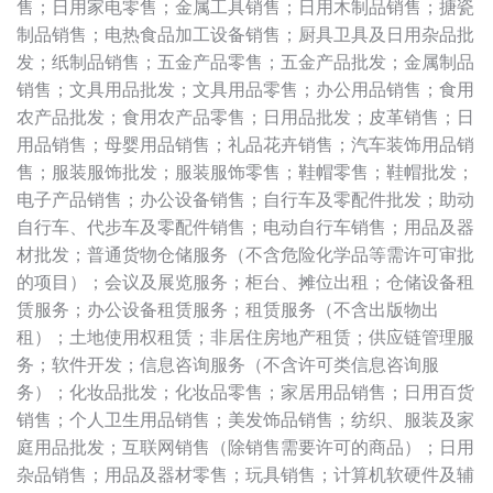
售；日用家电零售；金属工具销售；日用木制品销售；搪瓷
制品销售；电热食品加工设备销售；厨具卫具及日用杂品批
发；纸制品销售；五金产品零售；五金产品批发；金属制品
销售；文具用品批发；文具用品零售；办公用品销售；食用
农产品批发；食用农产品零售；日用品批发；皮革销售；日
用品销售；母婴用品销售；礼品花卉销售；汽车装饰用品销
售；服装服饰批发；服装服饰零售；鞋帽零售；鞋帽批发；
电子产品销售；办公设备销售；自行车及零配件批发；助动
自行车、代步车及零配件销售；电动自行车销售；用品及器
材批发；普通货物仓储服务（不含危险化学品等需许可审批
的项目）；会议及展览服务；柜台、摊位出租；仓储设备租
赁服务；办公设备租赁服务；租赁服务（不含出版物出
租）；土地使用权租赁；非居住房地产租赁；供应链管理服
务；软件开发；信息咨询服务（不含许可类信息咨询服
务）；化妆品批发；化妆品零售；家居用品销售；日用百货
销售；个人卫生用品销售；美发饰品销售；纺织、服装及家
庭用品批发；互联网销售（除销售需要许可的商品）；日用
杂品销售；用品及器材零售；玩具销售；计算机软硬件及辅