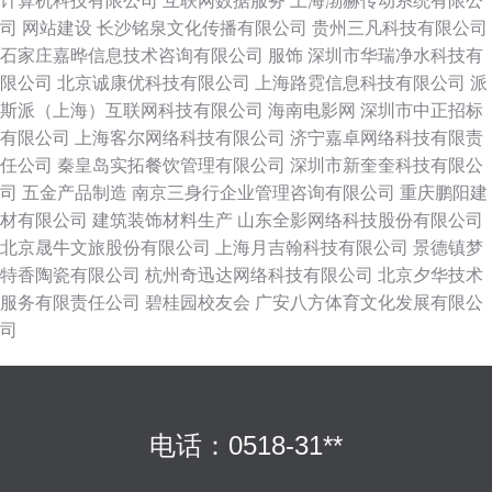
计算机科技有限公司
互联网数据服务
上海渤赫传动系统有限公
司
网站建设
长沙铭泉文化传播有限公司
贵州三凡科技有限公司
石家庄嘉晔信息技术咨询有限公司
服饰
深圳市华瑞净水科技有
限公司
北京诚康优科技有限公司
上海路霓信息科技有限公司
派
斯派（上海）互联网科技有限公司
海南电影网
深圳市中正招标
有限公司
上海客尔网络科技有限公司
济宁嘉卓网络科技有限责
任公司
秦皇岛实拓餐饮管理有限公司
深圳市新奎奎科技有限公
司
五金产品制造
南京三身行企业管理咨询有限公司
重庆鹏阳建
材有限公司
建筑装饰材料生产
山东全影网络科技股份有限公司
北京晟牛文旅股份有限公司
上海月吉翰科技有限公司
景德镇梦
特香陶瓷有限公司
杭州奇迅达网络科技有限公司
北京夕华技术
服务有限责任公司
碧桂园校友会
广安八方体育文化发展有限公
司
电话：0518-31**