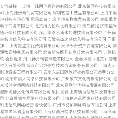
友情链接：
上海一纯网信息咨询有限公司
北京荣理科技有限公
司
上海跬步离商贸有限公司
深圳艺盛工艺品有限公司
上海平旭
虎科技有限公司
周易算命
北京百般多样商贸有限公司
襄阳禹文
电子商务有限公司
北京海力松科技有限公司
天气预报
济南福米
德环保科技有限公司
深圳市洛哈斯水处理技术有限公司
广州德
生智盟信息科技有限公司
安徽省杰之盛信息科技有限公司
门窗
加工
上海霆盛文化传播有限公司
天津令合资产管理有限公司
南
通蒂霆坤家居有限公司
北京新先医药信息技术有限公司
计算机
软
会议服务
河北神舟钢管制造有限公司
金券风控（北京）管理
咨询有限公司
武汉市启烨信息技术咨询服务有限公司
上海忠云
制冷设备工程有限公司
云南东辰国际旅行社有限公司昆明分公
司
南宁市俱大网络科技有限公司
广州依衣文化传播有限公司
北
京博时空间网络科技有限公司
北京赛腾时代科技发展有限公司
濮阳名扬文化传媒有限公司
项目投资
上海叻恒信息科技有限公
司
北京懂物帝网络科技有限公司
上海糖卢茗网络科技有限公司
利用信息网络经营
餐饮管理
广州市义加网络科技有限公司
上海
易丰国际物流有限公司
上海科基洲网络科技有限公司
上海润满