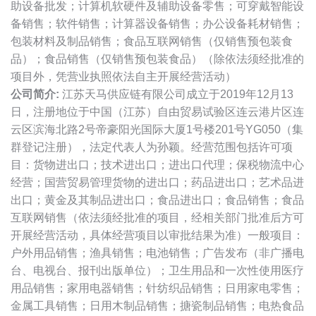
助设备批发；计算机软硬件及辅助设备零售；可穿戴智能设
备销售；软件销售；计算器设备销售；办公设备耗材销售；
包装材料及制品销售；食品互联网销售（仅销售预包装食
品）；食品销售（仅销售预包装食品）（除依法须经批准的
项目外，凭营业执照依法自主开展经营活动）
公司简介:
江苏天马供应链有限公司成立于2019年12月13
日，注册地位于中国（江苏）自由贸易试验区连云港片区连
云区滨海北路2号帝豪阳光国际大厦1号楼201号YG050（集
群登记注册），法定代表人为孙颖。经营范围包括许可项
目：货物进出口；技术进出口；进出口代理；保税物流中心
经营；国营贸易管理货物的进出口；药品进出口；艺术品进
出口；黄金及其制品进出口；食品进出口；食品销售；食品
互联网销售（依法须经批准的项目，经相关部门批准后方可
开展经营活动，具体经营项目以审批结果为准）一般项目：
户外用品销售；渔具销售；电池销售；广告发布（非广播电
台、电视台、报刊出版单位）；卫生用品和一次性使用医疗
用品销售；家用电器销售；针纺织品销售；日用家电零售；
金属工具销售；日用木制品销售；搪瓷制品销售；电热食品